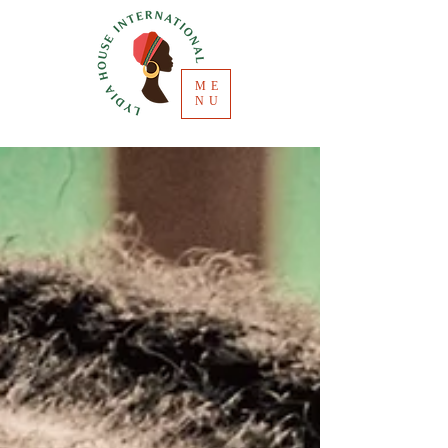
ME
NU